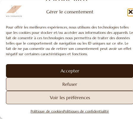
parentalité
Gérer le consentement
La thérapie familiale et l’accompagnement à la
parentalité sont des espaces d’écoute et de
Pour offrir les meilleures expériences, nous utilisons des technologies telles
compréhension pour rééquilibrer les relations
que les cookies pour stocker et/ou accéder aux informations des appareils. L
fait de consentir à ces technologies nous permettra de traiter des données
familiales, apaiser les tensions et retrouver une
telles que le comportement de navigation ou les ID uniques sur ce site. Le
communication plus fluide entre les membres
fait de ne pas consentir ou de retirer son consentement peut avoir un effet
du foyer.
négatif sur certaines caractéristiques et fonctions.
C’est un travail qui s’adresse aux familles,
parents et enfants, lorsque la relation devient
Accepter
source de stress, de fatigue ou
d’incompréhension.
Refuser
LIRE PLUS
Ces séances permettent de poser ce qui se vit
Voir les préférences
au sein de la famille, de mieux comprendre les
PRENDRE RENDEZ-VOUS
Accompagnement personnalisé
dynamiques, les rôles, les besoins et les
Politique de cookies
Politiques de confidentialité
émotions de chacun.
Elles ne visent pas à désigner un “responsable”,
mais à remettre du sens et du lien là où les