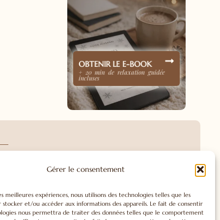
OBTENIR LE E-BOOK
+ 20 min de relaxation guidée
incluses
RATIONNEL
ÉNERGÉTIQUE
Gérer le consentement
énérationnel
L'Énergétique
ie
Soins Énergétiques
rationnelle
les meilleures expériences, nous utilisons des technologies telles que les
Access Bars
 stocker et/ou accéder aux informations des appareils. Le fait de consentir
éalogie
ologies nous permettra de traiter des données telles que le comportement