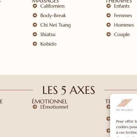
S
MASSAGES
THÉRAPIES
Californien
Enfants
Body-Break
Femmes
Chi Nei Tsang
Hommes
Shiatsu
Couple
Kobido
LES 5 AXES
E
ÉMOTIONNEL
TRANSGÉNÉ
L'Émotionnel
Le Transg
Kinésiolog
Transgéné
Pour offrir 
cookies pour
Psychogén
à ces techn