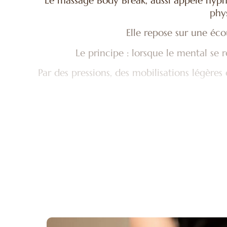
Le massage Body Break, aussi appelé hypno
phy
Elle repose sur une éc
Le principe : lorsque le mental se r
Par des pressions, des mobilisations légères
C’est un soin à la fois physique et introsp
con