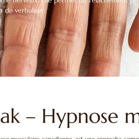
stème nerveux. Elle permet un relâchement pr
 de verbaliser.
ak – Hypnose m