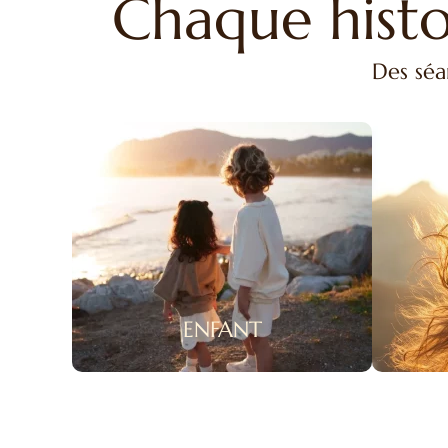
Chaque histo
Des séa
ENFANT