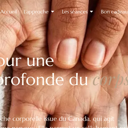
Accueil
L'approche
Les séances
Bon cadeau
our une
corps
profonde du
he corporelle issue du Canada, qui agit