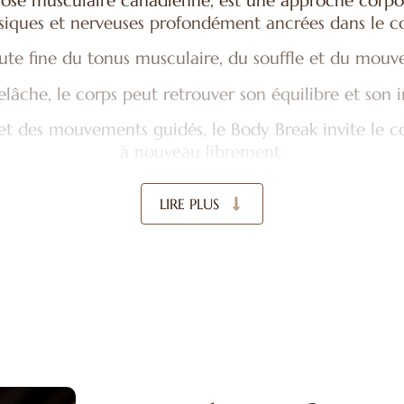
se musculaire canadienne, est une approche corpore
siques et nerveuses profondément ancrées dans le co
oute fine du tonus musculaire, du souffle et du mouv
elâche, le corps peut retrouver son équilibre et son 
 et des mouvements guidés, le Body Break invite le co
à nouveau librement.
ectif, où le corps est accompagné vers un état de lâ
LIRE PLUS
sciente, apaisante, qui reconnecte profondément à 