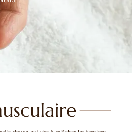
ofond,
usculaire