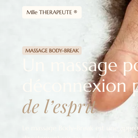
Mlle THERAPEUTE ®
MASSAGE BODY-BREAK
Un massage p
déconnexion 
de l’esprit
Le massage Body-Break est une approc